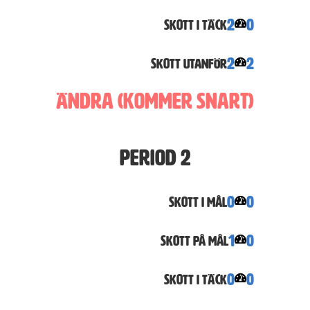
2
0
Skott i täck
2
2
Skott utanför
Ändra (Kommer snart)
Period 2
0
0
Skott i Mål
1
0
Skott på mål
0
0
Skott i täck