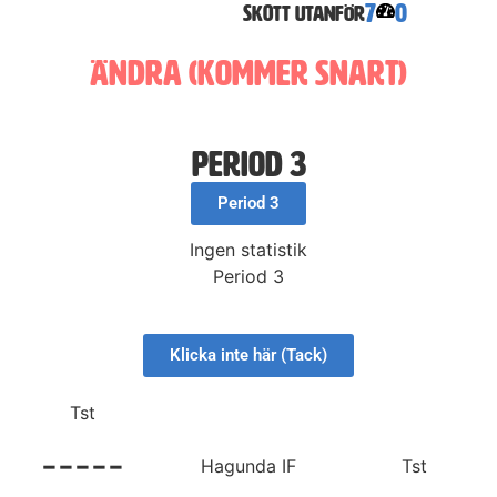
7
0
Skott utanför
Ändra (Kommer snart)
Period 3
Period 3
Ingen statistik
Period 3
Klicka inte här (Tack)
Tst
-----
Hagunda IF
Tst