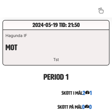
2024-05-19 TID: 21:50
Hagunda IF
mot
Tst
Period 1
2
1
Skott i Mål
0
0
Skott på mål